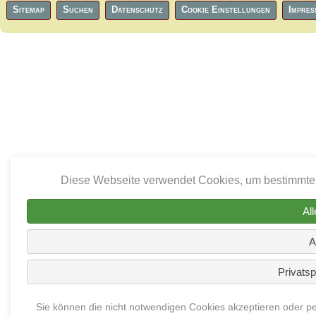
Navigation
Sitemap
Suchen
Datenschutz
Cookie Einstellungen
Impres
überspringen
Diese Webseite verwendet Cookies, um bestimmte 
Al
A
Privatsp
Sie können die nicht notwendigen Cookies akzeptieren oder per